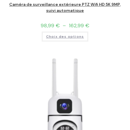
Caméra de surveillance extérieure PTZ Wifi HD 5K 9MP,
suivi automatique
98,99
€
–
162,99
€
Choix des options