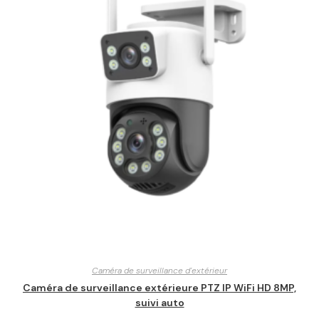
Caméra de surveillance d'extérieur
Caméra de surveillance extérieure PTZ IP WiFi HD 8MP,
suivi auto