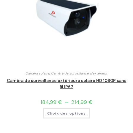
Caméra solaire
,
Caméra de surveillance d'extérieur
Caméra de surveillance extérieure solaire HD 1080P sans
fil IP67
184,99
€
–
214,99
€
Choix des options