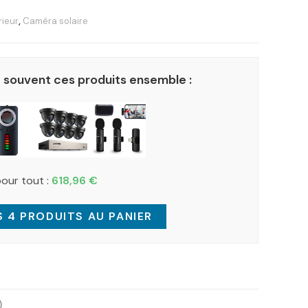
rieur
,
Caméra solaire
 souvent ces produits ensemble :
pour tout :
618,96
€
 4 PRODUITS AU PANIER
)