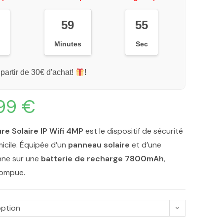
59
54
s
Minutes
Sec
 partir de 30€ d'achat!
!
,99
€
re Solaire IP Wifi 4MP
est le dispositif de sécurité
micile. Équipée d’un
panneau solaire
et d’une
onne sur une
batterie de recharge 7800mAh
,
rompue.
option