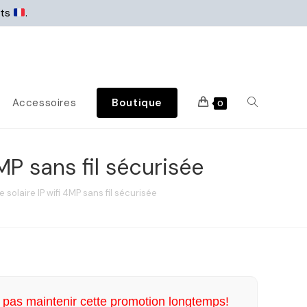
rts
.
Accessoires
Boutique
0
MP sans fil sécurisée
solaire IP wifi 4MP sans fil sécurisée
pas maintenir cette promotion longtemps!