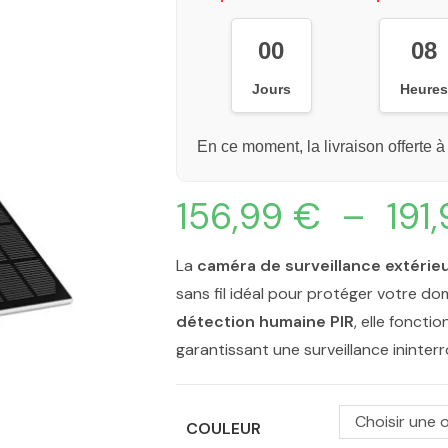
00
08
Jours
Heure
En ce moment, la livraison offerte à
156,99
€
–
191
La
caméra de surveillance extérieu
sans fil idéal pour protéger votre do
détection humaine PIR
, elle foncti
garantissant une surveillance ininter
Choisir une 
COULEUR