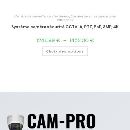
Caméra de surveillance d'extérieur
,
Caméra de surveillance pour
entreprise
Système caméra sécurité CCTV IA, PTZ, PoE, 8MP, 4K
1246,99
€
–
1452,00
€
Choix des options