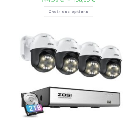
144,99
€
–
198,99
€
Choix des options