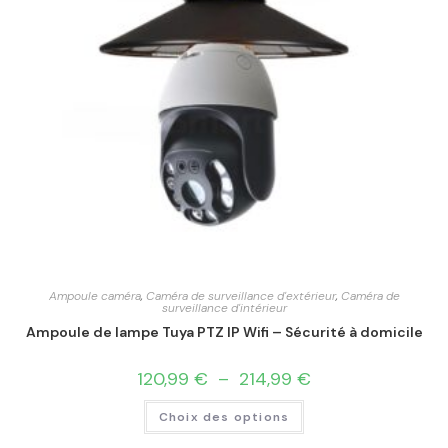
Ampoule caméra
,
Caméra de surveillance d'extérieur
,
Caméra de
surveillance d'intérieur
Ampoule de lampe Tuya PTZ IP Wifi – Sécurité à domicile
120,99
€
–
214,99
€
Choix des options