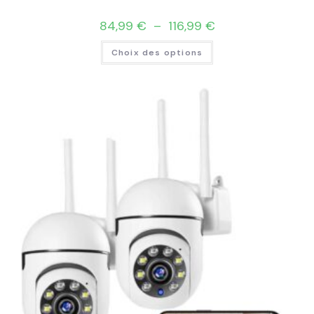
84,99
€
–
116,99
€
Choix des options