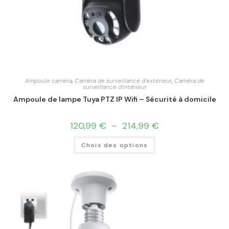
Ampoule caméra
,
Caméra de surveillance d'extérieur
,
Caméra de
surveillance d'intérieur
Ampoule de lampe Tuya PTZ IP Wifi – Sécurité à domicile
120,99
€
–
214,99
€
Choix des options