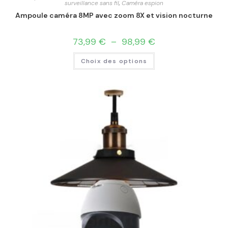
surveillance sans fil
,
Caméra espion
Ampoule caméra 8MP avec zoom 8X et vision nocturne
73,99
€
–
98,99
€
Choix des options