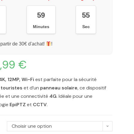
59
54
s
Minutes
Sec
 partir de 30€ d'achat!
!
,99
€
4K, 12MP, Wi-Fi
est parfaite pour la sécurité
r touristes
et d’un
panneau solaire
, ce dispositif
e et une connectivité
4G
. Idéale pour une
logie
EpiPTZ
et
CCTV
.
Choisir une option