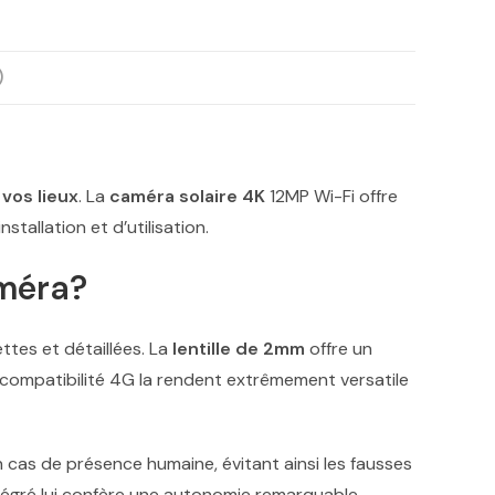
)
 vos lieux
. La
caméra solaire 4K
12MP Wi-Fi offre
stallation et d’utilisation.
améra?
ttes et détaillées. La
lentille de 2mm
offre un
a compatibilité 4G la rendent extrêmement versatile
 cas de présence humaine, évitant ainsi les fausses
égré lui confère une autonomie remarquable,