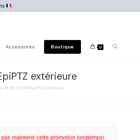
rts
.
Accessoires
Boutique
0
EpiPTZ extérieure
e 4K Wi-Fi 12MP EpiPTZ extérieure
pas maintenir cette promotion longtemps!