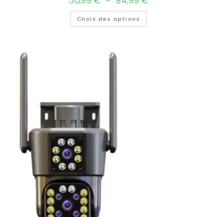
50,99
€
–
84,99
€
Choix des options