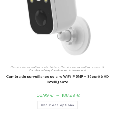
Caméra de surveillance d'extérieur
,
Caméra de surveillance sans fil
,
Caméra solaire
,
Caméras extérieures wifi
Caméra de surveillance solaire WiFi IP 5MP – Sécurité HD
intelligente
106,99
€
–
188,99
€
Choix des options