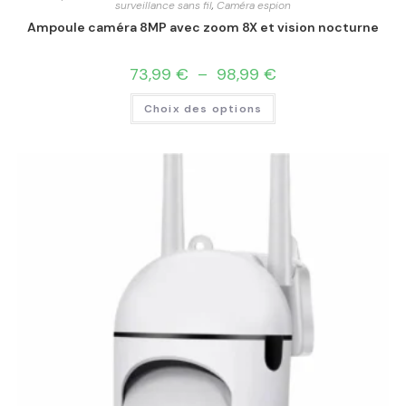
surveillance sans fil
,
Caméra espion
Ampoule caméra 8MP avec zoom 8X et vision nocturne
73,99
€
–
98,99
€
Choix des options