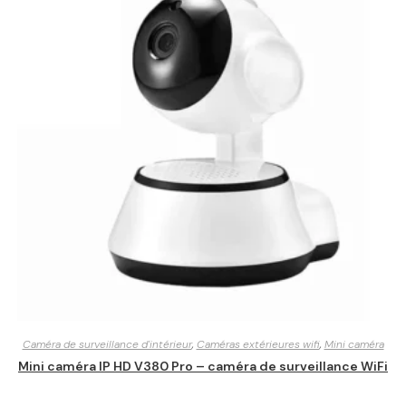
Caméra de surveillance d'intérieur
,
Caméras extérieures wifi
,
Mini caméra
Mini caméra IP HD V380 Pro – caméra de surveillance WiFi