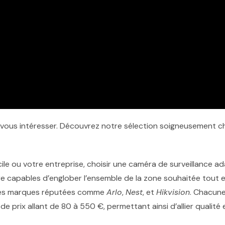
t vous intéresser. Découvrez notre sélection soigneusement c
cile ou votre entreprise, choisir une caméra de surveillance 
e capables d’englober l’ensemble de la zone souhaitée tout en
des marques réputées comme
Arlo
,
Nest
, et
Hikvision
. Chacune
e prix allant de 80 à 550 €, permettant ainsi d’allier qualité 