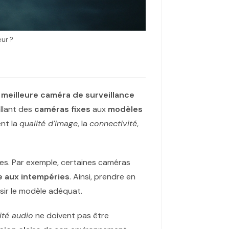
eur ?
a
meilleure caméra de surveillance
allant des
caméras fixes
aux
modèles
ent la
qualité d’image
, la
connectivité
,
ées. Par exemple, certaines caméras
e aux intempéries
. Ainsi, prendre en
sir le modèle adéquat.
ité audio
ne doivent pas être