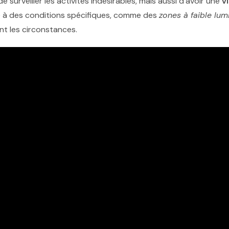
surveiller les activités indésirables, mais aussi d’avoir une
v
 à des conditions spécifiques, comme des
zones à faible lum
nt les circonstances.