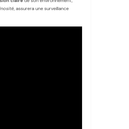
ision claire
de son environnement,
inosité
, assurera une surveillance