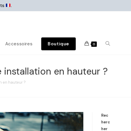
rts
.
Accessoires
Boutique
0
 installation en hauteur ?
on en hauteur ?
Rec
herc
her