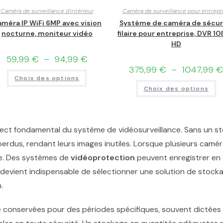
Caméra de surveillance d'intérieur
Caméra de surveillance pour entrepr
méra IP WiFi 6MP avec vision
Système de caméra de sécur
nocturne, moniteur vidéo
filaire pour entreprise, DVR 1
HD
59,99
€
–
94,99
€
375,99
€
–
1047,99
Choix des options
Choix des options
ect fondamental du système de vidéosurveillance. Sans un s
perdus, rendant leurs images inutiles. Lorsque plusieurs camé
e. Des systèmes de
vidéoprotection
peuvent enregistrer en 
 devient indispensable de sélectionner une solution de stockag
.
 conservées pour des périodes spécifiques, souvent dictées 