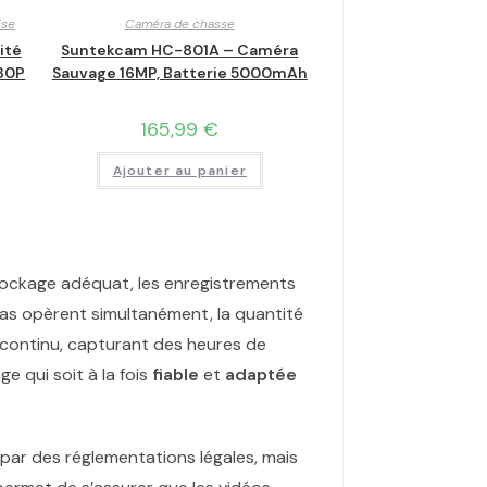
ise
Caméra de chasse
ité
Suntekcam HC-801A – Caméra
080P
Sauvage 16MP, Batterie 5000mAh
165,99
€
€
Ajouter au panier
tockage adéquat, les enregistrements
ras opèrent simultanément, la quantité
continu, capturant des heures de
e qui soit à la fois
fiable
et
adaptée
par des réglementations légales, mais