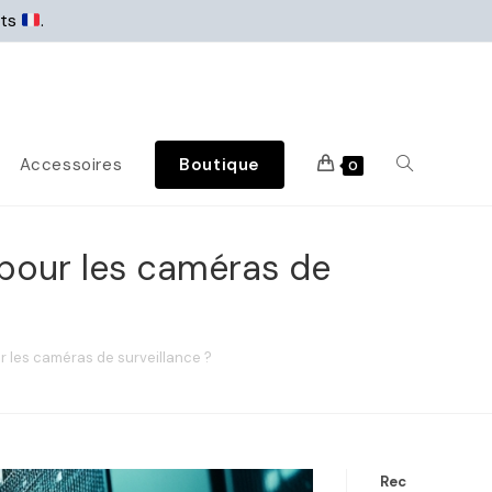
rts
.
Accessoires
Boutique
0
 pour les caméras de
 les caméras de surveillance ?
Rec