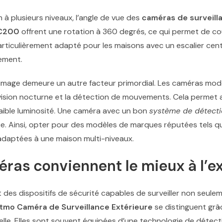
 à plusieurs niveaux, l’angle de vue des
caméras de surveill
 C200
offrent une rotation à 360 degrés, ce qui permet de co
rticulièrement adapté pour les maisons avec un escalier centra
vement.
de l’image demeure un autre facteur primordial. Les caméras m
 vision nocturne et la détection de mouvements. Cela permet 
aible luminosité. Une caméra avec un bon
système de détect
icace. Ainsi, opter pour des modèles de marques réputées tels 
 adaptées à une maison multi-niveaux.
ras conviennent le mieux à l’ex
 des dispositifs de sécurité capables de surveiller non seulem
tmo Caméra de Surveillance Extérieure
se distinguent grâce
elle. Elles sont souvent équipées d’une technologie de déte