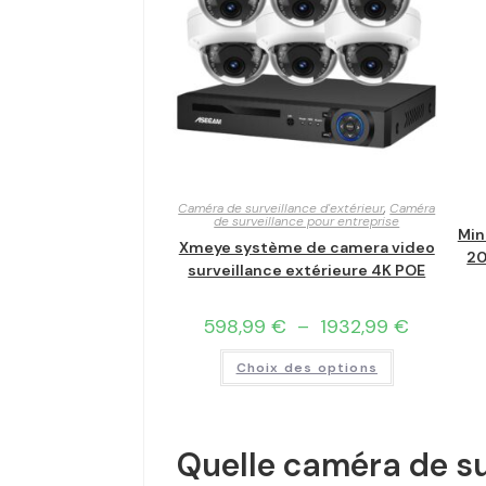
Caméra de surveillance d'extérieur
,
Caméra
de surveillance pour entreprise
Min
Xmeye système de camera video
20
surveillance extérieure 4K POE
598,99
€
–
1932,99
€
Choix des options
Quelle caméra de su