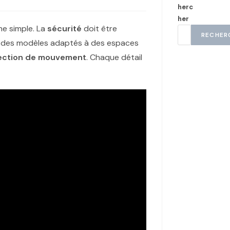
herc
her
he simple. La
sécurité
doit être
RECHER
her des modèles adaptés à des espaces
ection de mouvement
. Chaque détail