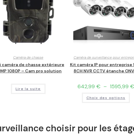
Caméra de chasse
Caméra de surveillance pour entrepr
i caméra de chasse extérieure
Kit caméra IP pour entreprise
MP 1080P – Cam pro solution
8CH NVR CCTV étanche ONV
642,99
€
–
1595,99
Lire la suite
Choix des options
rveillance choisir pour les étag