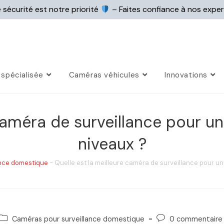
 sécurité est notre priorité
– Faites confiance à nos expe
spécialisée
Caméras véhicules
Innovations
 caméra de surveillance pour u
niveaux ?
ance domestique
-
Quelle est la meilleure caméra de surveillance pour u
Caméras pour surveillance domestique
0 commentaire