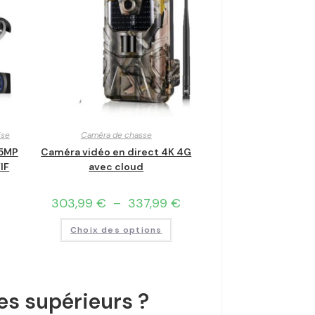
ise
Caméra de chasse
 5MP
Caméra vidéo en direct 4K 4G
IF
avec cloud
€
303,99
€
–
337,99
€
Choix des options
es supérieurs ?