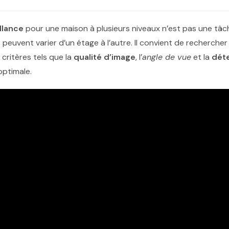
llance
pour une maison à plusieurs niveaux n’est pas une tâc
s peuvent varier d’un étage à l’autre. Il convient de recherc
critères tels que la
qualité d’image
, l’
angle de vue
et la
dét
optimale.