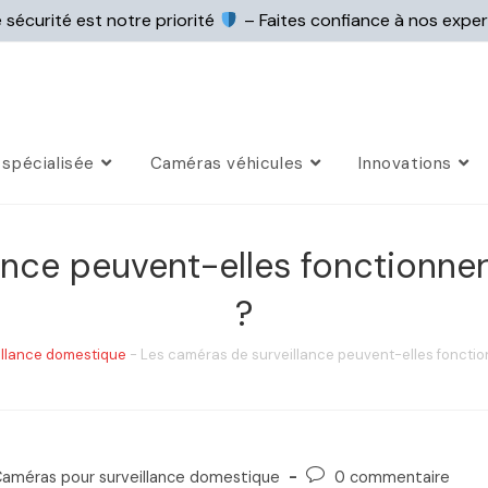
 sécurité est notre priorité
– Faites confiance à nos expe
spécialisée
Caméras véhicules
Innovations
ance peuvent-elles fonctionner
?
llance domestique
-
Les caméras de surveillance peuvent-elles fonctio
améras pour surveillance domestique
0 commentaire