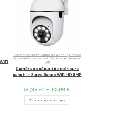
Caméra de surveillance d'extérieur
,
Caméra
de surveillance sans fil
,
Caméras extérieures
 WiFi
wifi
Caméra de sécurité extérieure
sans fil – Surveillance WiFi HD 8MP
50,99
€
–
83,99
€
Choix des options