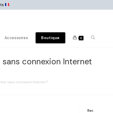
rts
.
Accessoires
Boutique
0
 sans connexion Internet
nner sans connexion Internet ?
Rec