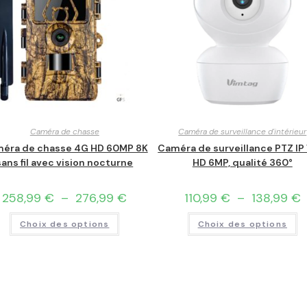
Caméra de chasse
Caméra de surveillance d'intérieur
éra de chasse 4G HD 60MP 8K
Caméra de surveillance PTZ IP
sans fil avec vision nocturne
HD 6MP, qualité 360°
258,99
€
–
276,99
€
110,99
€
–
138,99
€
Choix des options
Choix des options