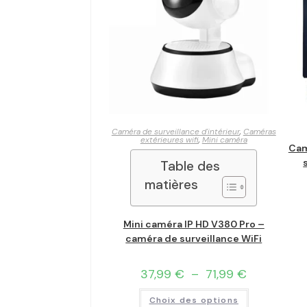
Caméra de surveillance d'intérieur
,
Caméras
extérieures wifi
,
Mini caméra
Cam
Table des
matières
Mini caméra IP HD V380 Pro –
caméra de surveillance WiFi
37,99
€
–
71,99
€
Choix des options