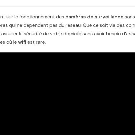
nt sur le fonctionnement des
caméras de surveillance
sans
méras qui ne dépendent pas du réseau. Que ce soit via des conn
assurer la sécurité de votre domicile sans avoir besoin d’
acc
es où le
wifi
est rare.