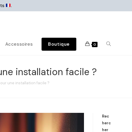
rts
.
Accessoires
Boutique
0
e installation facile ?
ur une installation facile ?
Rec
herc
her