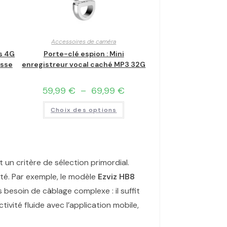
Accessoires de caméra
s 4G
Porte-clé espion : Mini
asse
enregistreur vocal caché MP3 32G
59,99
€
–
69,99
€
Choix des options
ent un critère de sélection primordial.
cité. Par exemple, le modèle
Ezviz HB8
s besoin de câblage complexe : il suffit
tivité fluide avec l’application mobile,