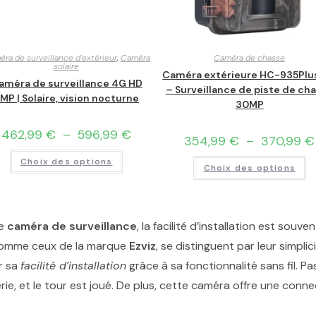
ra de surveillance d'extérieur
,
Caméra
Caméra de chasse
solaire
Caméra extérieure HC-935Plu
améra de surveillance 4G HD
– Surveillance de piste de ch
MP | Solaire, vision nocturne
30MP
462,99
€
–
596,99
€
354,99
€
–
370,99
€
Choix des options
Choix des options
ne
caméra de surveillance
, la facilité d’installation est souv
comme ceux de la marque
Ezviz
, se distinguent par leur simpli
r sa
facilité d’installation
grâce à sa fonctionnalité sans fil. Pa
rie, et le tour est joué. De plus, cette caméra offre une connec