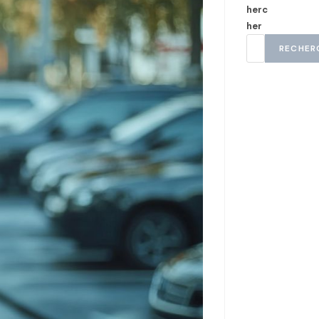
herc
her
RECHER