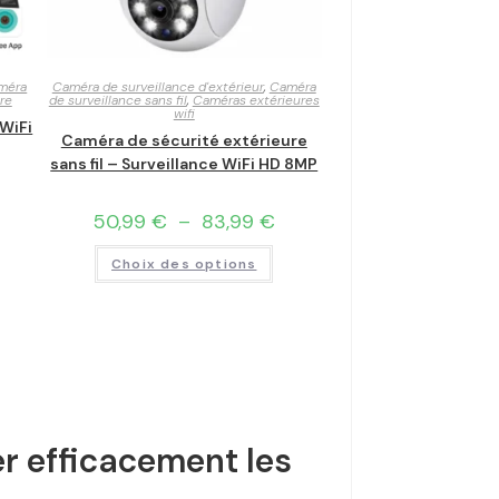
méra
Caméra de surveillance d'extérieur
,
Caméra
re
de surveillance sans fil
,
Caméras extérieures
wifi
 WiFi
Caméra de sécurité extérieure
sans fil – Surveillance WiFi HD 8MP
50,99
€
–
83,99
€
Choix des options
er efficacement les