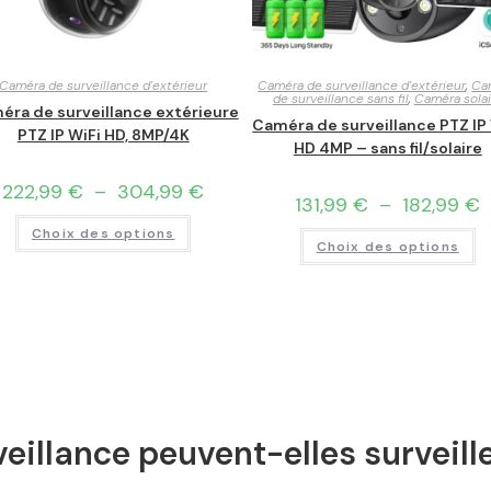
Caméra de surveillance d'extérieur
Caméra de surveillance d'extérieur
,
Ca
de surveillance sans fil
,
Caméra solai
éra de surveillance extérieure
Caméra de surveillance PTZ IP
PTZ IP WiFi HD, 8MP/4K
HD 4MP – sans fil/solaire
222,99
€
–
304,99
€
131,99
€
–
182,99
€
Choix des options
Choix des options
eillance peuvent-elles surveill