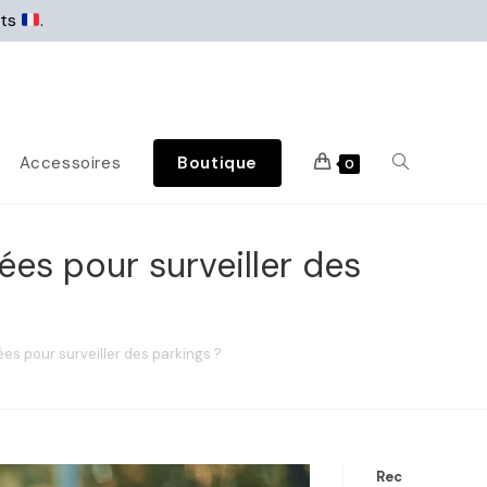
rts
.
Accessoires
Boutique
0
ées pour surveiller des
es pour surveiller des parkings ?
Rec