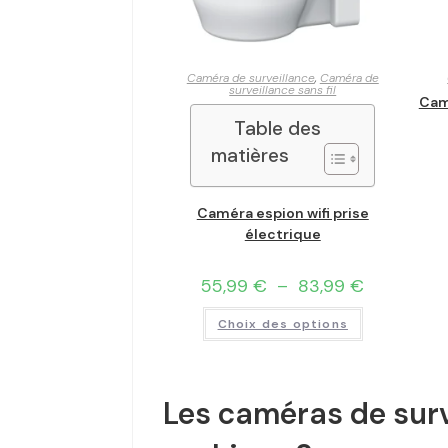
Caméra de surveillance
,
Caméra de
surveillance sans fil
Cam
Table des
matières
Caméra espion wifi prise
électrique
55,99
€
–
83,99
€
Choix des options
Les caméras de surv