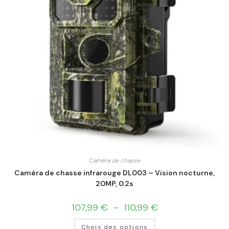
Caméra de chasse
Caméra de chasse infrarouge DL003 – Vision nocturne,
20MP, 0.2s
107,99
€
–
110,99
€
Choix des options