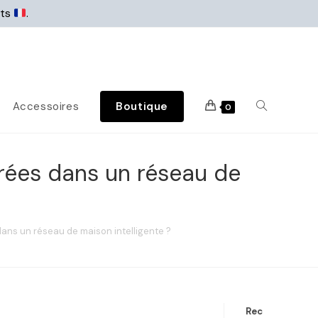
rts
.
Accessoires
Boutique
0
grées dans un réseau de
ans un réseau de maison intelligente ?
Rec