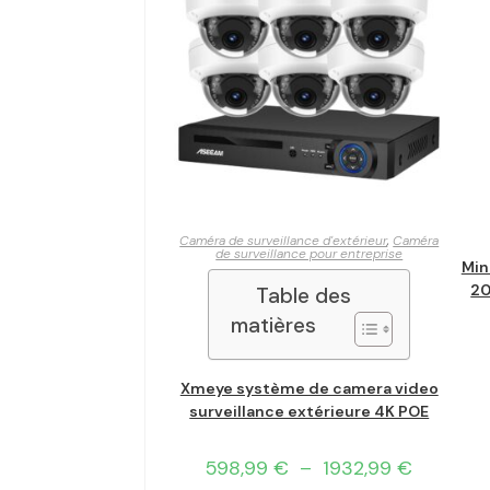
Caméra de surveillance d'extérieur
,
Caméra
de surveillance pour entreprise
Min
20
Table des
matières
Xmeye système de camera video
surveillance extérieure 4K POE
598,99
€
–
1932,99
€