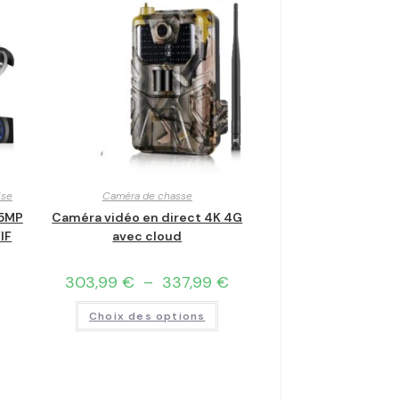
ise
Caméra de chasse
 5MP
Caméra vidéo en direct 4K 4G
IF
avec cloud
€
303,99
€
–
337,99
€
Choix des options