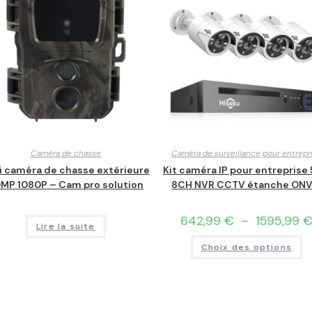
Caméra de chasse
Caméra de surveillance pour entrepr
i caméra de chasse extérieure
Kit caméra IP pour entreprise
MP 1080P – Cam pro solution
8CH NVR CCTV étanche ONV
642,99
€
–
1595,99
Lire la suite
Choix des options