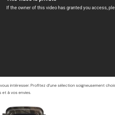
 vous intéresser. Profitez d’une sélection soigneusement choi
 et à vos envies.