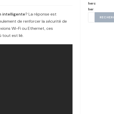
herc
her
 intelligente
? La réponse est
RECHER
ulement de renforcer la
sécu
rité de
exions Wi-Fi ou Ethernet, ces
tout est lié.