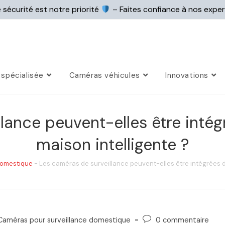
 sécurité est notre priorité
– Faites confiance à nos expe
spécialisée
Caméras véhicules
Innovations
lance peuvent-elles être inté
maison intelligente ?
domestique
-
Les caméras de surveillance peuvent-elles être intégrées d
Caméras pour surveillance domestique
0 commentaire