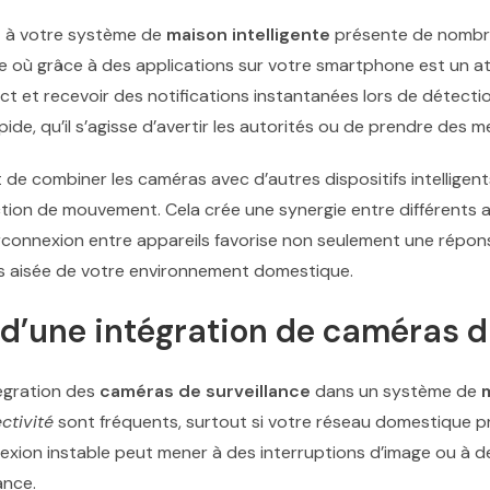
e
à votre système de
maison intelligente
présente de nombreu
rte où grâce à des applications sur votre smartphone est un 
ct et recevoir des notifications instantanées lors de détecti
e, qu’il s’agisse d’avertir les autorités ou de prendre des m
t de combiner les caméras avec d’autres dispositifs intelligen
ction de mouvement. Cela crée une synergie entre différents a
erconnexion entre appareils favorise non seulement une répons
s aisée de votre environnement domestique.
s d’une intégration de caméras 
tégration des
caméras de surveillance
dans un système de
m
ctivité
sont fréquents, surtout si votre réseau domestique 
xion instable peut mener à des interruptions d’image ou à de
ance.