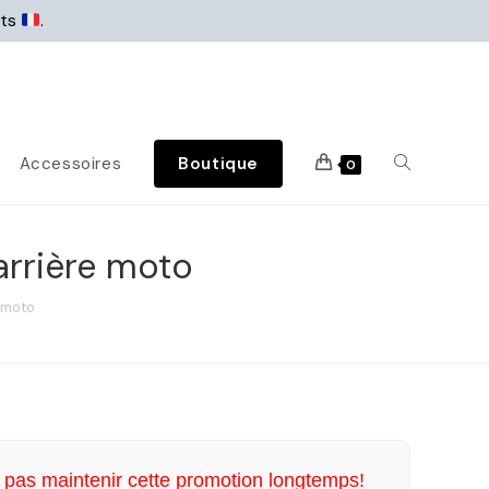
rts
.
Accessoires
Boutique
0
arrière moto
 moto
pas maintenir cette promotion longtemps!