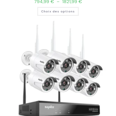
794,99
€
–
1821,99
€
Choix des options