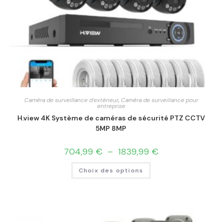
Caméra de surveillance d'extérieur
,
Caméra de surveillance pour
entreprise
H.view 4K Système de caméras de sécurité PTZ CCTV
5MP 8MP
704,99
€
–
1839,99
€
Choix des options