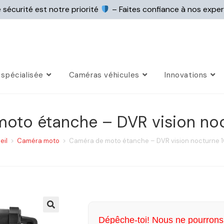
 sécurité est notre priorité
– Faites confiance à nos expe
spécialisée
Caméras véhicules
Innovations
oto étanche – DVR vision no
eil
>
Caméra moto
>
Caméra de moto étanche – DVR vision nocturne 
Dépêche-toi! Nous ne pourrons 