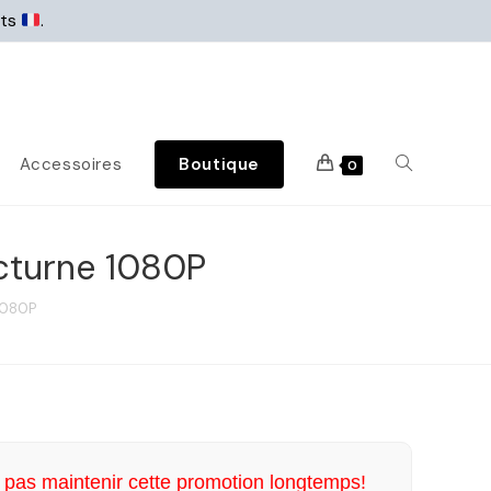
rts
.
Accessoires
Boutique
0
cturne 1080P
1080P
pas maintenir cette promotion longtemps!