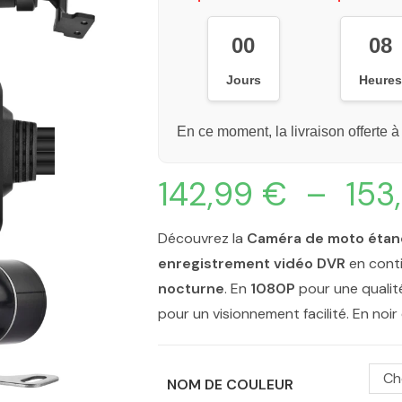
00
08
Jours
Heure
En ce moment, la livraison offerte à
142,99
€
–
153
Découvrez la
Caméra de moto éta
enregistrement vidéo DVR
en conti
nocturne
. En
1080P
pour une qualité
pour un visionnement facilité. En noir é
Ch
NOM DE COULEUR