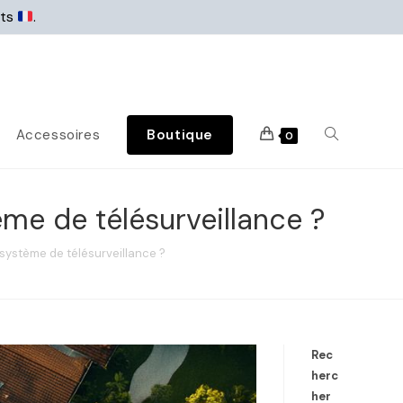
rts
.
Accessoires
Boutique
0
ème de télésurveillance ?
n système de télésurveillance ?
Rec
herc
her