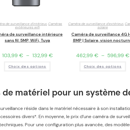
ra de surveillance d'intérieur
,
Caméras
Caméra de surveillance d'extérieur
,
Ca
extérieures wifi
solaire
éra de surveillance intérieure
Caméra de surveillance 4G 
sans fil: 5MP, WiFi, Tuya
8MP | Solaire, vision noctur
103,99
€
–
132,99
€
462,99
€
–
596,99
€
Choix des options
Choix des options
s de matériel pour un système de
rveillance réside dans le matériel nécessaire à son installatio
cessoires divers*. En moyenne, le prix d’une caméra de survei
es techniques. Pour une configuration plus avancée, des modèl