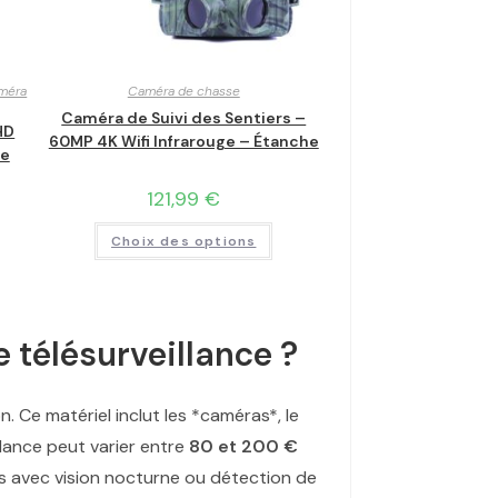
méra
Caméra de chasse
Caméra de Suivi des Sentiers –
HD
60MP 4K Wifi Infrarouge – Étanche
ne
121,99
€
Choix des options
 télésurveillance ?
n. Ce matériel inclut les *caméras*, le
llance peut varier entre
80 et 200 €
es avec vision nocturne ou détection de