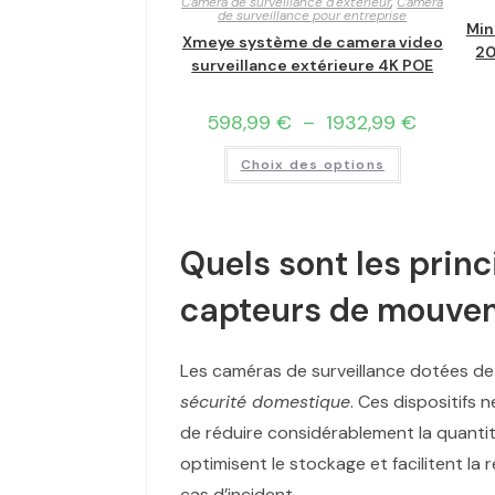
Caméra de surveillance d'extérieur
,
Caméra
de surveillance pour entreprise
Min
Xmeye système de camera video
20
surveillance extérieure 4K POE
598,99
€
–
1932,99
€
Choix des options
Quels sont les prin
capteurs de mouve
Les caméras de surveillance dotées d
sécurité domestique
. Ces dispositifs 
de réduire considérablement la quantit
optimisent le stockage et facilitent la
cas d’incident.