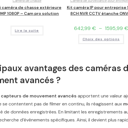
Caméra de chasse
Caméra de surveillance pour entrepr
i caméra de chasse extérieure
Kit caméra IP pour entreprise
MP 1080P – Cam pro solution
8CH NVR CCTV étanche ONV
642,99
€
–
1595,99
Lire la suite
Choix des options
cipaux avantages des caméras d
ment avancés ?
e
capteurs de mouvement avancés
apportent une valeur aj
ne se contentent pas de filmer en continu, ils réagissent aux
m
é de données enregistrées. En limitant les enregistrements aux
 recherche d’événements spécifiques. Ainsi, il devient plus rap