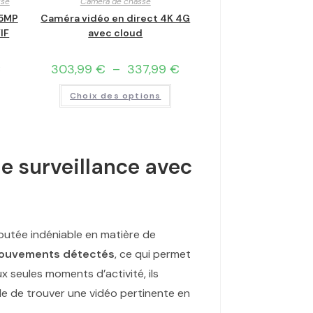
ise
Caméra de chasse
 5MP
Caméra vidéo en direct 4K 4G
IF
avec cloud
€
303,99
€
–
337,99
€
Choix des options
e surveillance avec
outée indéniable en matière de
ouvements détectés
, ce qui permet
 seules moments d’activité, ils
ide de trouver une vidéo pertinente en