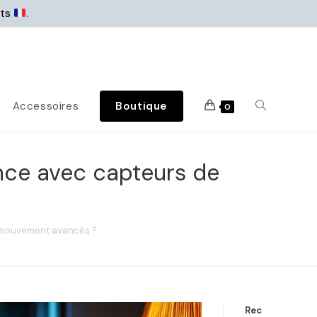
rts
.
Accessoires
Boutique
0
ance avec capteurs de
e mouvement avancés ?
Rec