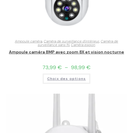
Ampoule caméra
,
Caméra de surveillance d'intérieur
,
Caméra de
surveillance sans fil
,
Caméra espion
Ampoule caméra 8MP avec zoom 8X et vision nocturne
73,99
€
–
98,99
€
Choix des options