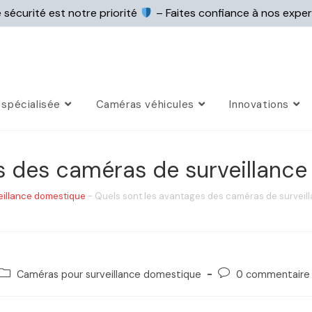
 sécurité est notre priorité
– Faites confiance à nos expe
spécialisée
Caméras véhicules
Innovations
s des caméras de surveillance
eillance domestique
-
Quels sont les avantages des caméras de surveill
Caméras pour surveillance domestique
0 commentaire