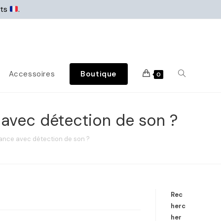
rts
.
Accessoires
Boutique
0
 avec détection de son ?
ance avec détection de son ?
Rec
herc
her