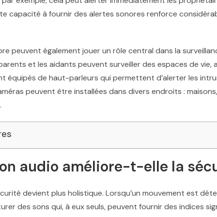
, par exemple, cela peut alerter immédiatement les propriétai
Cette capacité à fournir des alertes sonores renforce considéra
e peuvent également jouer un rôle central dans la surveilla
s parents et les aidants peuvent surveiller des espaces de vie,
vent équipés de haut-parleurs qui permettent d’alerter les in
améras peuvent être installées dans divers endroits : maisons
.
res
n audio améliore-t-elle la sécu
 sécurité devient plus holistique. Lorsqu’un mouvement est dé
rer des sons qui, à eux seuls, peuvent fournir des indices sign