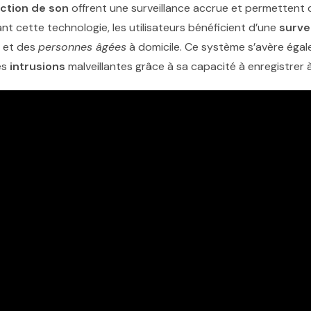
ction de son
offrent une surveillance accrue et permettent d
nt cette technologie, les utilisateurs bénéficient d’une
surve
et des
personnes âgées
à domicile. Ce système s’avère égal
es
intrusions
malveillantes grâce à sa capacité à enregistrer à l