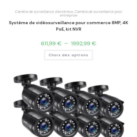
Caméra de surveillance d'extérieur
,
Caméra de surveillance pour
entreprise
Système de vidéosurveillance pour commerce 8MP, 4K
PoE, kit NVR
611,99
€
–
1992,99
€
Choix des options