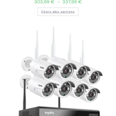
303,99
€
–
337,99
€
Choix des options